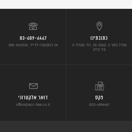
כתובתינו
03-609-6467
מגדל בסר 3, קומה 35, רח’ מצדה 9,
או התקשרו לנייד: 050-7637376
בני ברק
פקס
דואר אלקטרוני
office@acs-law.co.il
1533-6096467