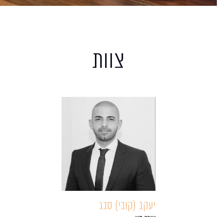
צוות
יעקב (קובי) סבג