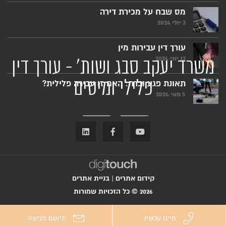
מס שבח על מכירת דירה
3 יולי 2024
עורך דין עבירות מין
13 יוני 2024
משרד יעקב סבג ושות' - עורך דין
פלילי ומיסים
תאונת פגע וברח: האם זו עבירה פלילית?
5 מאי 2024
קידום אתרים
|
בניית אתרים
2026 © כל הזכויות שמורות
חייגו עכשיו
תיאום פגישה