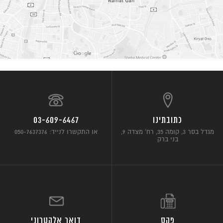
כתובתינו
03-609-6467
מגדל בסר 3, קומה 35, רח’ מצדה 9,
או התקשרו לנייד: 050-7637376
בני ברק
פקס
דואר אלקטרוני