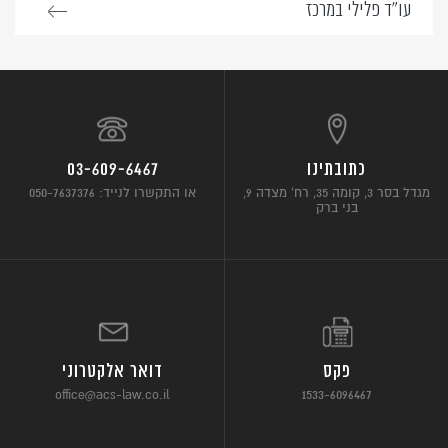
עו”ד פלילי במרכז
כתובתינו
03-609-6467
מגדל בסר 3, קומה 35, רח’ מצדה 9,
או התקשרו לנייד: 050-7637376
בני ברק
פקס
דואר אלקטרוני
office@acs-law.co.il
1533-6096467