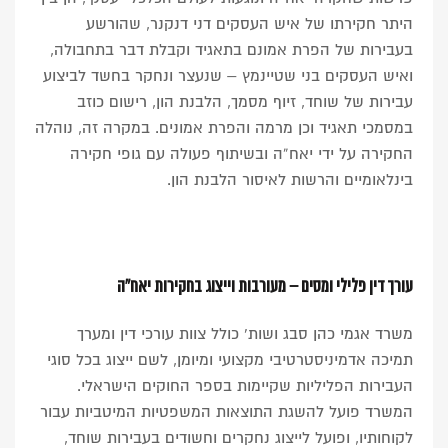
היתר חקירתו של איש העסקים דני דנקנר, שהורשע
בעבירות של הפרת אמונם בתאגיד וקבלת דבר בתחבולה,
ואיש העסקים בני שטיינמץ – שנעצר ונחקר בחשד לביצוע
עבירות של שוחד, זיוף מסמך, הלבנת הון, רישום כוזב
במסמכי תאגיד וכן מרמה והפרת אמונים. במקרה זה, נוהלה
החקירה על ידי יאח”ה ובשיתוף פעולה עם גופי חקירה
בינלאומיים והרשות לאיסור הלבנת הון.
עורך דין פלילי ומסים – מעורבות וייצוג בחקירות יאח”ה
משרד אגמי כהן סבג ושות’ כולל צוות עורכי דין ומערך
תמיכה אדמיניסטרטיבי מקצועי ומיומן, לשם ייצוג בכל סוגי
העבירות הפליליות שקיימות בספר החוקים הישראלי.
המשרד פועל להשגת התוצאות המשפטיות המיטביות עבור
לקוחותיו, ופועל לייצוג נחקרים וחשודים בעבירות שוחד,