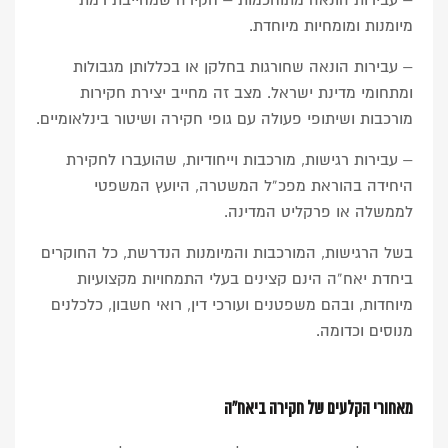
– עבירות הונאה מתוחכמות – חקירה שמחייבת רמת
מיומנות ומומחיות מיוחדת.
– עבירות הונאה שחורגות בחלקן או בכללותן מגבולות
ומתחומי מדינת ישראל. מצב זה מחייב יצירת חקירות
מורכבות ושיתופי פעולה עם גופי חקירה ושיטור בינלאומיים.
– עבירות רגישות, מורכבות וייחודיות, שהועברו לחקירת
היחידה בהוראת מפכ”ל המשטרה, היועץ המשפטי
לממשלה או פרקליט המדינה.
בשל הרגישות, המורכבות והמיומנות הנדרשת, כל החוקרים
ביחדת יאח”ה הינם קצינים בעלי התמחויות מקצועיות
מיוחדות, ובהם משפטנים ועורכי דין, רואי חשבון, כלכלנים
מנוסים וכדומה.
מאחורי הקלעים של חקירה ביאח”ה