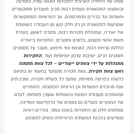
שמה של היחידה הארצית לחקירות הונאה עולה בתודעה
ובאמצעי התקשורת פעמים רבות סביב מעצרים מתוקשרים
וחשדות נגד בכירים ומפורסמים. אך הפרשיות המתוקשרות
שמגיעות לתקשורת הן רק חלק קטן מן העבודה השוטפת
של יאח”ה, שמנהלת חקירות רבות, מסביב לשעון, בעזרת
מאות אנשי מקצוע, בלשים וחוקרים. החקירות ביאח”ה
כוללות עדויות רבות, הוצאת צווי חיפוש, מעבר על מסמכים
חשובים רבים, ישיבות עדכון יומיומיות ועוד.
החקירות
מתנהלות על ידי צוותים ייעודיים – לכל צוות מתמנה
ראש צוות חקירה.
צוות חקירה מתמקד בחשוד או בתחום
כלשהו בפרשה מסוימת, מתעד כל פעולת חקירה, ומכין תיק
שבו מרוכזים החשדות וכן הראיות הכתובות, החומרים
שנאספים מעבודת השטח והשאלות שעודן פתוחות. לצדם
של החוקרים פועלים גם צוותים של פרקליטות המדינה,
שמלווים חלק מן החקירות באופן צמוד, בוררים ראיות
ומסייעים בהכנת התשתית הראייתית והתיק למשפט.