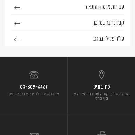
עבירות מרמה והונאה
קבלת דבר במרמה
עו”ד פלילי במרכז
כתובתינו
03-609-6467
מגדל בסר 3, קומה 35, רח’ מצדה 9,
או התקשרו לנייד: 050-7637376
בני ברק