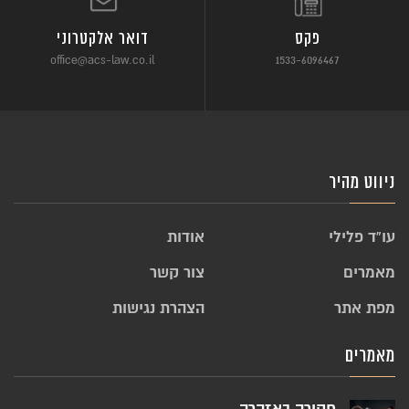
פקס
דואר אלקטרוני
office@acs-law.co.il
1533-6096467
ניווט מהיר
עו”ד פלילי
אודות
מאמרים
צור קשר
מפת אתר
הצהרת נגישות
מאמרים
חקירה באזהרה