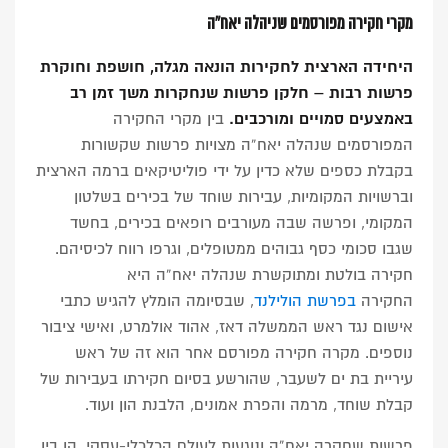
מקרי חקירה מפורסמים שניהלה יאח”ה
היחידה הארצית לחקירות הונאה מגלה, חושפת וחוקרת
פרשות רבות – חלקן פרשות שנחקרות משך זמן רב
באמצעים סמויים ומורכבים.
בין מקרי החקירה
המפורסמים שנהלה יאח”ה מצויות פרשות שקשורות
בקבלת כספים שלא כדין על ידי פוליטיקאים ברמה הארצית
וברשויות המקומיות, עבירות שוחד של בכירים בשלטון
המקומי, ופרשה שבה מעורבים רופאים בכירים, בחשד
שגבו סכומי כסף גבוהים ממטופלים, וגרפו רווח לכיסיהם.
חקירה בולטת ומתוקשרת שנהלה יאח”ה היא
החקירה
בפרשת הולילנד
, שבסיומה הומלץ להגיש כתבי
אישום נגד ראש הממשלה דאז, אהוד אולמרט, ואישי ציבור
נוספים. מקרה חקירה מפורסם אחר הוא זה של ראש
עיריית בת ים לשעבר, שהורשע בסיום חקירתו בעבירות של
קבלת שוחד, מרמה והפרת אמונים, הלבנת הון ועוד.
פרשות שחקרה יאח”ה ונוגעות לעולם הכלכלי-עסקי, הן בין