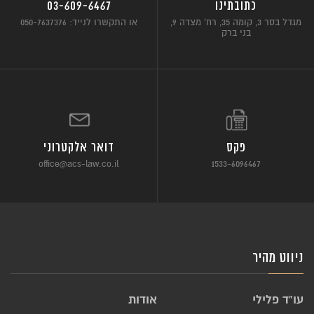
כתובתינו
03-609-6467
מגדל בסר 3, קומה 35, רח’ מצדה 9,
או התקשרו לנייד: 050-7637376
בני ברק
פקס
דואר אלקטרוני
office@acs-law.co.il
1533-6096467
ניווט מהיר
עו”ד פלילי
אודות