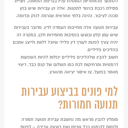
להתנער מהאחריות המוטלת עליו בגרימת התאונה, חציית
מסילת רכבת בניגוד לתקנות.
אלה הן עבירות שיש בהן
סכנה לציבור, נהיגה בלתי אחראית שגרמה לנזק וכדומה.
עבירות תנועה אלה מחייבות העמדה לדין. מדובר בעבירות
שיש עמן קלון ובוצעו בנסיבות מחמירות ולכן, במקרה זה
יהיה צורך לפנות לעורך דין פלילי שיוכל ללוות ולייצג אתכם
בהליכים פליליים.
חשוב להבין שלהליכים פליליים יכולות להיות השפעות
דרמטיות ומרחיקות לכת כמו תשלום של קנס כבד, ריצוי
מאסר בפועל, צו איסור יציאה מהארץ.
למי פונים בביצוע עבירות
תנועה חמורות?
מומלץ להבין מראש מה נחשבת עבירת תנועה חמורה
ולנסות להימנע ככל שניתן ואם בוצעה עבירה – לפנות