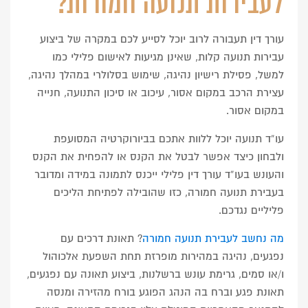
לעבירות תנועה חמורות?
עורך דין תעבורה לרוב יוכל לסייע לכם במקרה של ביצוע
עבירות תנועה קלות, שאינן מגיעות לאישום פלילי כמו
למשל, פסילת רישיון נהיגה, שימוש בסלולרי במהלך נהיגה,
עצירת הרכב במקום אסור, עיכוב או סיכון התנועה, חנייה
במקום אסור.
עו”ד תנועה יוכל ללוות אתכם בביורוקרטיה המסועפת
ולבחון כיצד אפשר לבטל את הקנס או להפחית את הקנס
והעונש בעו”ד עורך דין פלילי ייכנס לתמונה במידה ומדובר
בעבירת תנועה חמורה, כזו שהובילה לפתיחת הליכים
פליליים נגדכם.
מה נחשב לעבירת תנועה חמורה
? תאונת דרכים עם
נפגעים, נהיגה במהירות מופרזת תחת השפעת אלכוהול
ו/או סמים, גרימת עונש ברשלנות, ביצוע תאונה עם נפגעים,
תאונת פגע וברח בה הנהג הפוגע בורח מהזירה ומנסה