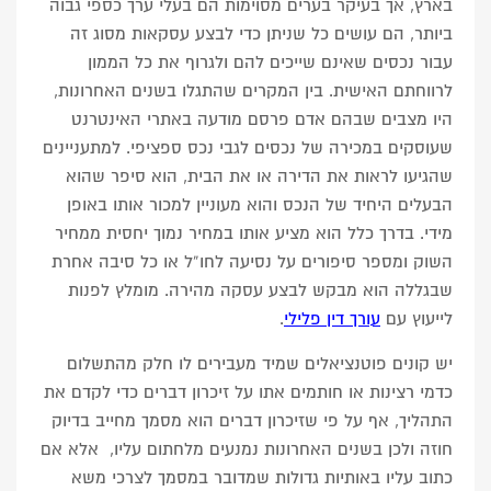
בארץ, אך בעיקר בערים מסוימות הם בעלי ערך כספי גבוה
ביותר, הם עושים כל שניתן כדי לבצע עסקאות מסוג זה
עבור נכסים שאינם שייכים להם ולגרוף את כל הממון
לרווחתם האישית. בין המקרים שהתגלו בשנים האחרונות,
היו מצבים שבהם אדם פרסם מודעה באתרי האינטרנט
שעוסקים במכירה של נכסים לגבי נכס ספציפי. למתעניינים
שהגיעו לראות את הדירה או את הבית, הוא סיפר שהוא
הבעלים היחיד של הנכס והוא מעוניין למכור אותו באופן
מידי. בדרך כלל הוא מציע אותו במחיר נמוך יחסית ממחיר
השוק ומספר סיפורים על נסיעה לחו”ל או כל סיבה אחרת
שבגללה הוא מבקש לבצע עסקה מהירה. מומלץ לפנות
לייעוץ עם
עורך דין פלילי
.
יש קונים פוטנציאלים שמיד מעבירים לו חלק מהתשלום
כדמי רצינות או חותמים אתו על זיכרון דברים כדי לקדם את
התהליך, אף על פי שזיכרון דברים הוא מסמך מחייב בדיוק
חוזה ולכן בשנים האחרונות נמנעים מלחתום עליו, אלא אם
כתוב עליו באותיות גדולות שמדובר במסמך לצרכי משא