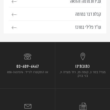
עבירות מרמה והונאה
קבלת דבר במרמה
עו”ד פלילי במרכז
כתובתינו
03-609-6467
מגדל בסר 3, קומה 35, רח’ מצדה 9,
או התקשרו לנייד: 050-7637376
בני ברק