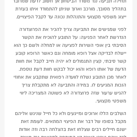
תחילה תביעה נגד משרד הביטחון אך חשוב לדעת שמדובר
בתהליך מסובך, מורכב וארוך שניתן להתמודד איתו בעזרת
ייצוג משפטי מקצועי והתנהלות נכונה עד לקבל הפיצויים.
לפני שמגישים את התביעה צריך להכיר את הפרוצדורה
הנדרשת לאחר הפגיעה: על התובע להוכיח את הקשר
הסיבתי בין אופי השירות לפציעה או למחלה ולשם כך הוא
יישלח לבדיקה אצל רופא מומחה וגם כאשר הרופא קובע
קשר סיבתי, קצין התגמולים לא יהיה חייב לקבל את חוות
הדעת של אותו רופא והוא יכול לבקש חוות דעת נוספת.
לאחר מכן התובע נשלח לוועדה רפואית שתקבע את אחוזי
הנכות המגיעים לו. במידה והתביעה לא מתקבלת צריך
להגיש ערעור שזה פרוצדורה לא פשוטה המצריכה ליווי
משפטי מקצועי.
השלבים הללו ארוכים ומייגעים ולא כל חייל שניגש אליהם
מקבל בסופו של דבר את הפיצוי המתאים. לעומת זאת
ישנם חיילים רבים שצלחו זאת בהצלחה רבה וזה אודות