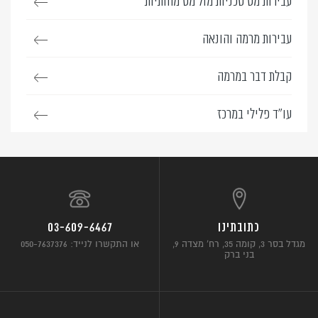
עבירות מס טכניות מול מס מהותיות
עבירות מרמה והונאה
קבלת דבר במרמה
עו”ד פלילי במרכז
כתובתינו
03-609-6467
מגדל בסר 3, קומה 35, רח’ מצדה 9,
או התקשרו לנייד: 050-7637376
בני ברק