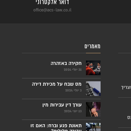
דואר אלקטרוני
office@acs-law.co.il
מאמרים
חקירה באזהרה
31 יולי 2024
מס שבח על מכירת דירה
צריך
3 יולי 2024
עורך דין עבירות מין
13 יוני 2024
ס
תאונת פגע וברח: האם זו