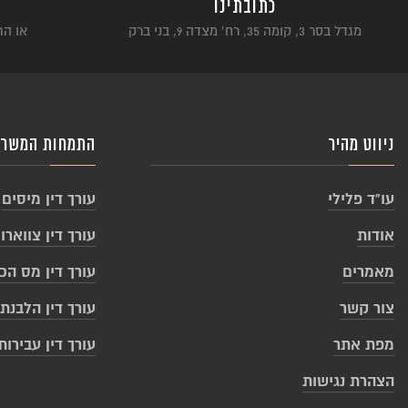
כתובתינו
מגדל בסר 3, קומה 35, רח’ מצדה 9, בני ברק
או התקשר
ניווט מהיר
התמחות המשר
עו”ד פלילי
עורך דין מיסים
אודות
עורך דין צווארון
מאמרים
עורך דין מס הכ
צור קשר
עורך דין הלבנת 
מפת אתר
עורך דין עבירו
הצהרת נגישות