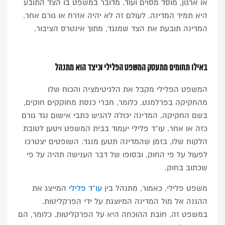
או ארגון, מוסד מסוים ועוד. מדובר במשפט בו הצד התובע
היא תמיד המדינה. לעולם זה לא יהיה אזרח או גורם אחר.
המדינה תובעת את הצד שמנגד, מתוך אינטרס הציבור.
באילו תחומים מתעסק המשפט הפלילי וכיצד הוא מתנהל
המשפט הפלילי מקבל את הלגיטימציה והכוח שלו
מהחקיקה בפרלמנט. כלומר, חברי כנסת מחוקקים חוקים,
בשם החקיקה, המדינה יכולה להגיש כתבי אישום נגד גורם
כזה או אחר. עו”ד פלילי יעמוד בבית המשפט ויטען לטובת
הלקוח שלו, בזמן שהמדינה תטען מנגד. השופטים יצטרכו
לפעול על פי החוק, ובסופו של דבר הענישה תהיה על פי
שכתוב בחוק.
משפט פלילי, כאמור, מתנהל בין
עו”ד פלילי
המייצג את
ההגנה אל מול המדינה המיוצגת על ידי הפרקליטות.
במשפט זה, חובת ההוכחה היא על הפרקליטות. כלומר, הם