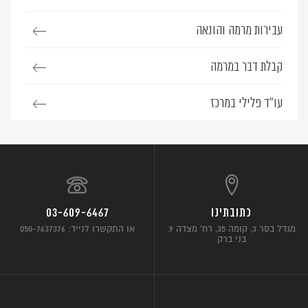
עבירות מרמה והונאה
קבלת דבר במרמה
עו”ד פלילי במרכז
כתובתינו
03-609-6467
מגדל בסר 3, קומה 35, רח’ מצדה 9,
או התקשרו לנייד: 050-7637376
בני ברק