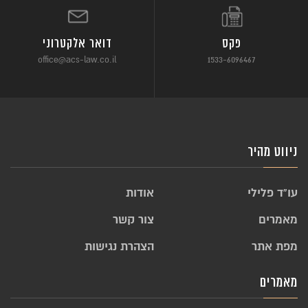
פקס
דואר אלקטרוני
office@acs-law.co.il
1533-6096467
ניווט מהיר
עו”ד פלילי
אודות
מאמרים
צור קשר
מפת אתר
הצהרת נגישות
מאמרים