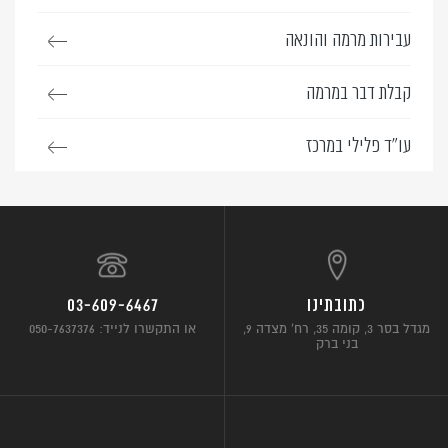
עבירות מרמה והונאה
קבלת דבר במרמה
עו”ד פלילי במרכז
כתובתינו
03-609-6467
מגדל בסר 3, קומה 35, רח’ מצדה 9,
או התקשרו לנייד: 050-7637376
בני ברק