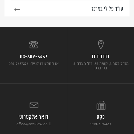
עו”ד פלילי במרכז
כתובתינו
03-609-6467
מגדל בסר 3, קומה 35, רח’ מצדה 9,
או התקשרו לנייד: 050-7637376
בני ברק
פקס
דואר אלקטרוני
office@acs-law.co.il
1533-6096467