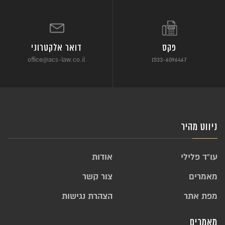
פקס
דואר אלקטרוני
office@acs-law.co.il
1533-6096467
ניווט מהיר
עו”ד פלילי
אודות
מאמרים
צור קשר
מפת אתר
הצהרת נגישות
מאמרים