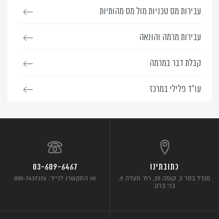
עבירות מס טכניות מול מס מהותיות
עבירות מרמה והונאה
קבלת דבר במרמה
עו”ד פלילי במרכז
כתובתינו
03-609-6467
מגדל בסר 3, קומה 35, רח’ מצדה 9,
או התקשרו לנייד: 050-7637376
בני ברק